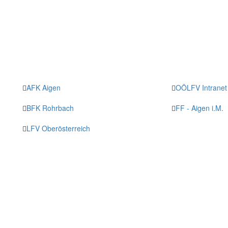
AFK Aigen
OÖLFV Intranet 
BFK Rohrbach
FF - Aigen i.M.
LFV Oberösterreich