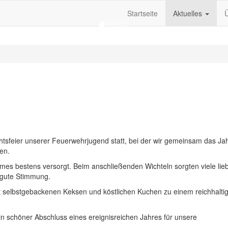
Gott zur Ehr, dem Nächsten zur Wehr!
Startseite
Aktuelles
feier unserer Feuerwehrjugend statt, bei der wir gemeinsam das Jah
en.
es bestens versorgt. Beim anschließenden Wichteln sorgten viele lieb
 gute Stimmung.
mit selbstgebackenen Keksen und köstlichen Kuchen zu einem reichhalti
n schöner Abschluss eines ereignisreichen Jahres für unsere